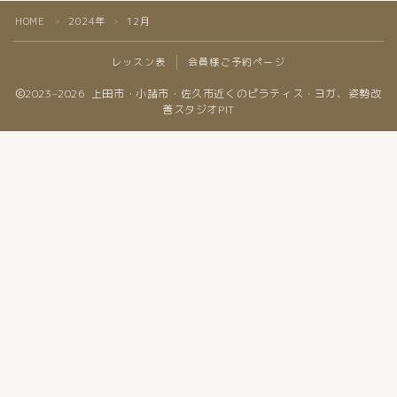
HOME
2024年
12月
＞
＞
レッスン表
会員様ご予約ページ
2023–2026 上田市・小諸市・佐久市近くのピラティス・ヨガ、姿勢改
善スタジオPIT